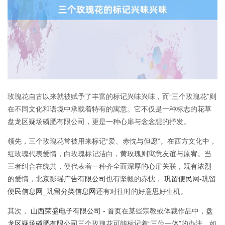
玫瑰花自古以来就被赋予了丰富的标记兴味兴味，而“三个玫瑰花”则
在不同文化和语境中承载着特有的寓意。它不仅是一种标志的花草
盘龙区疑场磷肥有限公司，更是一种心扉与念念想的抒发。
领先，三个玫瑰花常被用来标记“爱、赤忱与但愿”。在西方文化中，
红玫瑰代表爱情，白玫瑰标记洁白，黄玫瑰则寓意友谊与原宥。当
三者纠合在统共，便代表着一种齐全而深厚的心扉关联，既有浓烈
的爱情，
北京影瑶广告有限公司
也有坚毅的赤忱，
巩留便民网-巩留
便民信息网_巩留分类信息网
还有对往时的好意思好生机。
其次，
山西荣盛电子有限公司 - 首页
在某些宗教或体裁作品中，
盘
龙区疑场磷肥有限公司
三个玫瑰花可能标记着“三位一体”的办法，如