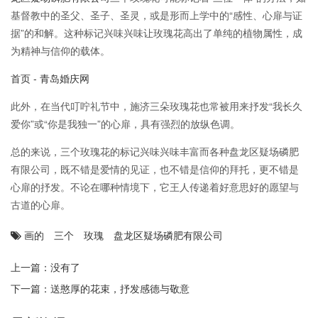
基督教中的圣父、圣子、圣灵，或是形而上学中的“感性、心扉与证
据”的和解。这种标记兴味兴味让玫瑰花高出了单纯的植物属性，成
为精神与信仰的载体。
首页 - 青岛婚庆网
此外，在当代叮咛礼节中，施济三朵玫瑰花也常被用来抒发“我长久
爱你”或“你是我独一”的心扉，具有强烈的放纵色调。
总的来说，三个玫瑰花的标记兴味兴味丰富而各种盘龙区疑场磷肥
有限公司，既不错是爱情的见证，也不错是信仰的拜托，更不错是
心扉的抒发。不论在哪种情境下，它王人传递着好意思好的愿望与
古道的心扉。
画的
三个
玫瑰
盘龙区疑场磷肥有限公司
上一篇：没有了
下一篇：
送憨厚的花束，抒发感德与敬意